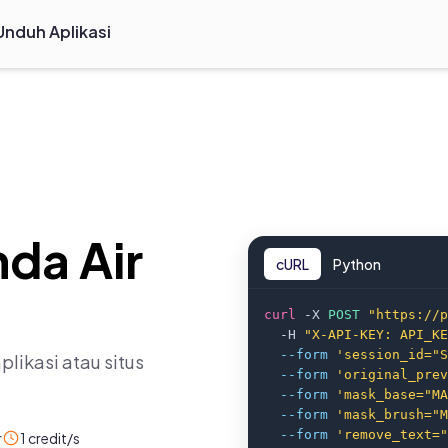
Unduh Aplikasi
da Air
cURL
Python
curl
 -X 
POST 
"https://p
  -H 
"X-API-KEY: API_KE
--form 
'session_id="S
likasi atau situs
--form 
'original_prev
--form 
'mask_base="MA
--form 
'mask_brush="M
--form 
'remove_text="
r
1 credit/s