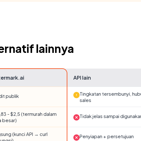
rnatif lainnya
ermark.ai
API lain
Tingkatan tersembunyi, hub
it publik
sales
83 - $2,5 (termurah dalam
Tidak jelas sampai digunaka
a besar)
sung (kunci API → curl
Penyiapan + persetujuan
ungsi)