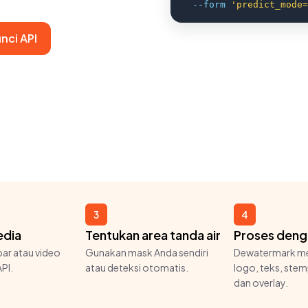
--form 
'predict_mode=
nci API
3
4
edia
Tentukan area tanda air
Proses deng
bar atau video
Gunakan mask Anda sendiri
Dewatermark m
PI.
atau deteksi otomatis.
logo, teks, stem
dan overlay.