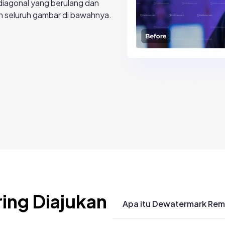
diagonal yang berulang dan
n seluruh gambar di bawahnya.
ing Diajukan
Apa itu Dewatermark Rem
Dewatermark API adalah sol