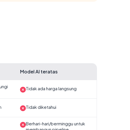
Model AI teratas
ungi
Tidak ada harga langsung
n
Tidak diketahui
Berhari-hari/berminggu untuk
membangun pipeline