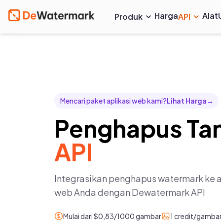
Harga
Alat
Produk
API
Mencari paket aplikasi web kami?
Lihat Harga
→
Penghapus Tan
API
Integrasikan penghapus watermark ke ap
web Anda dengan Dewatermark API
Mulai dari $0,83/1000 gambar
1 credit/gamba