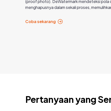
(proof photo). DeWatermark mendeteksi pola 
menghapusnya dalam sekali proses, memulihka
Coba sekarang
Pertanyaan yang Ser