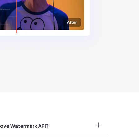
ove Watermark API?
usi AI yang menghapus watermark dari