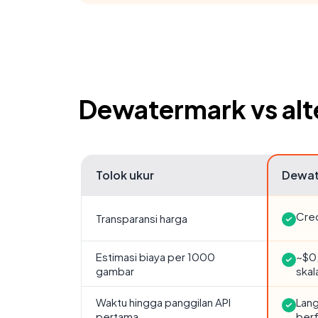
Dewatermark vs alte
Tolok ukur
Dewat
Cred
Transparansi harga
Estimasi biaya per 1000
~$0,
gambar
skal
Waktu hingga panggilan API
Lang
pertama
berf