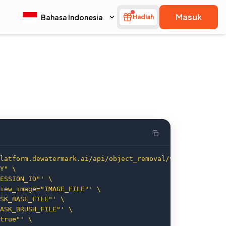
Masuk
Bahasa Indonesia
Hadiah
latform.dewatermark.ai/api/object_removal/v2/erase" \
Y" \
ESSION_ID"' \
iew_image="IMAGE_FILE"' \
SK_BASE_FILE"' \
ASK_BRUSH_FILE"' \
true"' \