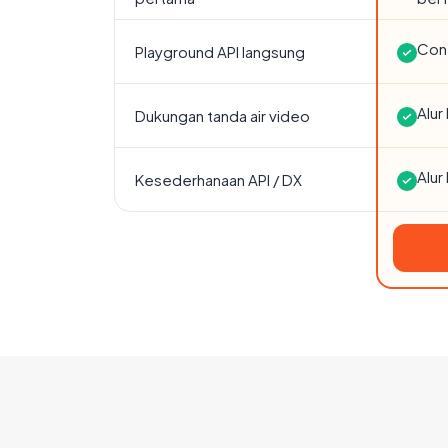
Cont
Playground API langsung
Alur
Dukungan tanda air video
Alur
Kesederhanaan API / DX