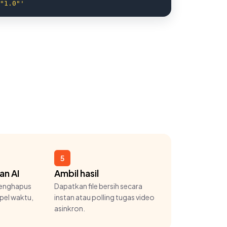
"1.0"'
5
an AI
Ambil hasil
enghapus
Dapatkan file bersih secara
pel waktu,
instan atau polling tugas video
asinkron.