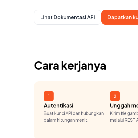
Lihat Dokumentasi API
Dapatkan ku
Cara kerjanya
1
2
Autentikasi
Unggah m
Buat kunci API dan hubungkan
Kirim file gam
dalam hitungan menit.
melalui REST A