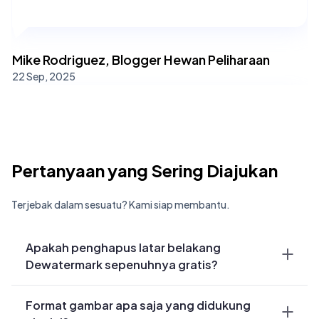
Mike Rodriguez, Blogger Hewan Peliharaan
22 Sep, 2025
Akhirnya saya menemukan alat penghapus latar
belakang yang benar-benar bekerja di ponsel!
Pertanyaan yang Sering Diajukan
Sempurna untuk editing cepat saat saya jauh dari
meja kerja.
Terjebak dalam sesuatu? Kami siap membantu.
Apakah penghapus latar belakang
Dewatermark sepenuhnya gratis?
Ya, fitur dasar penghapus latar belakang
Format gambar apa saja yang didukung
gratis dan tanpa watermark. Pengguna Pro
Priya Sharma, Kreator Konten Sosial Media