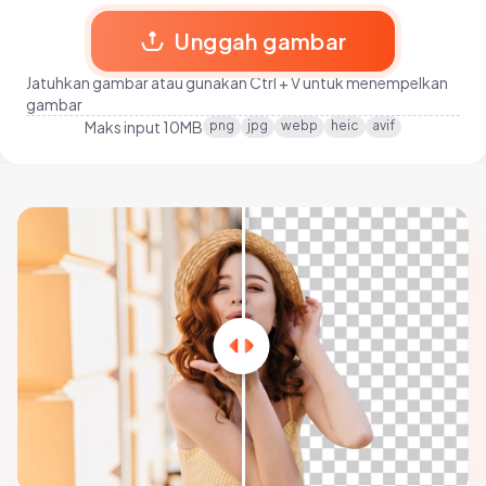
Unggah gambar
Jatuhkan gambar atau gunakan Ctrl + V untuk menempelkan
gambar
Maks input 10MB
png
jpg
webp
heic
avif