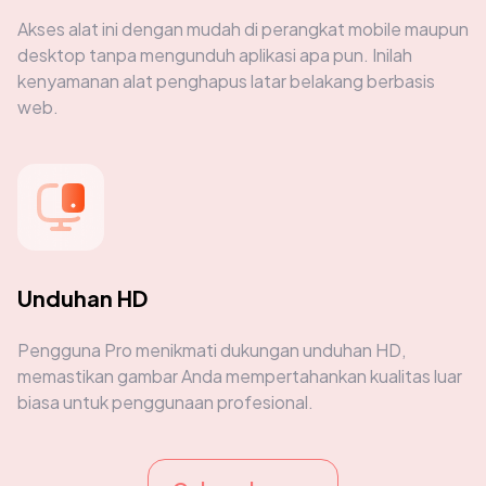
Akses alat ini dengan mudah di perangkat mobile maupun
desktop tanpa mengunduh aplikasi apa pun. Inilah
kenyamanan alat penghapus latar belakang berbasis
web.
Bekerja sangat baik untuk gambar sederhana,
tetapi agak kesulitan dengan bulu anjing saya yang
tebal. Namun tetap menghemat banyak waktu
dibandingkan pengeditan manual.
Unduhan HD
Pengguna Pro menikmati dukungan unduhan HD,
memastikan gambar Anda mempertahankan kualitas luar
Mike Rodriguez, Blogger Hewan Peliharaan
biasa untuk penggunaan profesional.
22 Sep, 2025