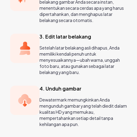
belakang gambar Anda secara instan,
menentukan secara cerdas apa yang harus
dipertahankan, dan menghapus latar
belakang secara otomatis.
3. Edit latar belakang
Setelah latar belakang asli dihapus, Anda
memiliki kendali penuh untuk
menyesuaikannya—ubah warna, unggah
foto baru, atau gunakan sebagai latar
belakang yang baru.
4. Unduh gambar
Dewatermark memungkinkan Anda
mengunduh gambar yang telah diedit dalam
kualitas HD yang memukau,
mempertahankan setiap detail tanpa
kehilangan apa pun.