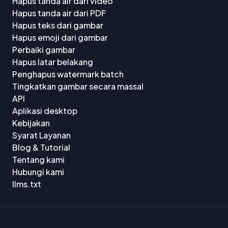
Hapus tanda air dari video
meja kerja.
Hapus tanda air dari PDF
Hapus teks dari gambar
Hapus emoji dari gambar
Perbaiki gambar
Hapus latar belakang
Penghapus watermark batch
Tingkatkan gambar secara massal
Priya Sharma, Kreator Konten Sosial Media
API
15 Okt, 2025
Aplikasi desktop
Kebijakan
Syarat Layanan
Blog & Tutorial
Tentang kami
Hubungi kami
llms.txt