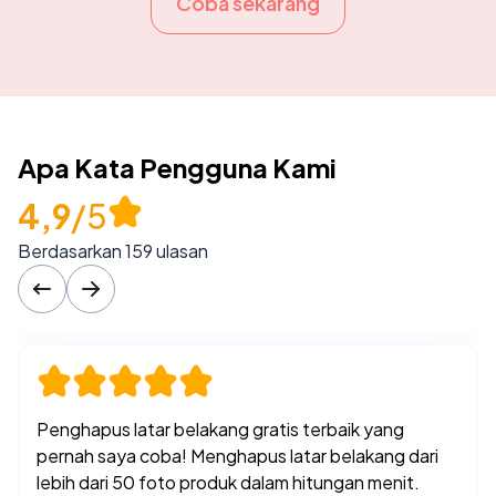
Coba sekarang
Akhirnya saya menemukan alat penghapus latar
belakang yang benar-benar bekerja di ponsel!
Sempurna untuk editing cepat saat saya jauh dari
meja kerja.
Apa Kata Pengguna Kami
4,9
/5
Berdasarkan 159 ulasan
Priya Sharma, Kreator Konten Sosial Media
15 Okt, 2025
Penghapus latar belakang gratis terbaik yang
pernah saya coba! Menghapus latar belakang dari
lebih dari 50 foto produk dalam hitungan menit.