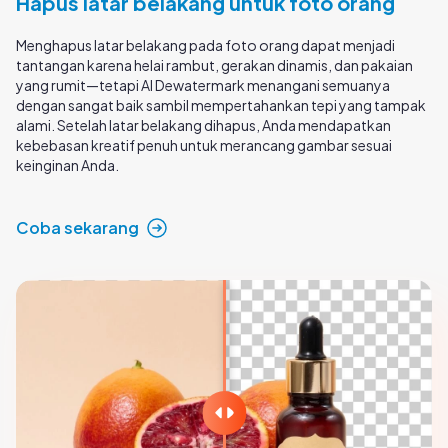
Hapus latar belakang untuk foto orang
Menghapus latar belakang pada foto orang dapat menjadi
tantangan karena helai rambut, gerakan dinamis, dan pakaian
yang rumit—tetapi AI Dewatermark menangani semuanya
dengan sangat baik sambil mempertahankan tepi yang tampak
alami. Setelah latar belakang dihapus, Anda mendapatkan
kebebasan kreatif penuh untuk merancang gambar sesuai
keinginan Anda.
Coba sekarang