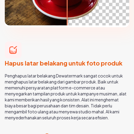
Hapus latar belakang untuk foto produk
Penghapus latar belakang Dewatermark sangat cocok untuk
menghapus latar belakang dari gambar produk. Baik untuk
memenuhi persyaratan platform e-commerce atau
menyegarkan tampilan produk untuk kampanye musiman, alat
kami memberikan hasil yang konsisten. Alat ini menghemat
biaya besar bagi perusahaan dan tim desain. Tidak perlu
mengambil foto ulang atau menyewa studio mahal. AI kami
menyederhanakan seluruh proses kerja secara efisien.