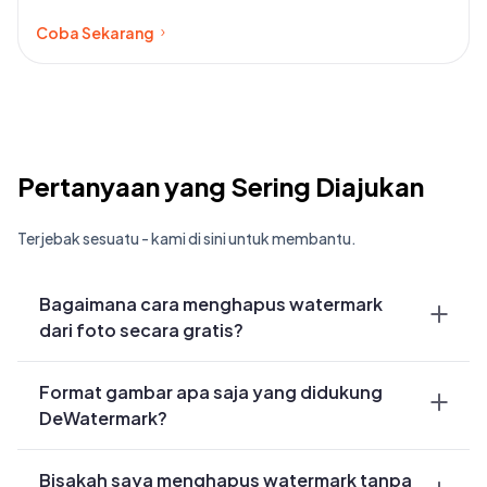
Coba Sekarang
Pertanyaan yang Sering Diajukan
Terjebak sesuatu - kami di sini untuk membantu.
Bagaimana cara menghapus watermark
dari foto secara gratis?
Anda cukup mengunggah gambar ke
Format gambar apa saja yang didukung
DeWatermark. AI secara otomatis
DeWatermark?
mendeteksi dan menghapus watermark
dalam waktu kurang dari 3 detik. Pengguna
DeWatermark menghapus watermark dari file
gratis mendapatkan 3 gambar per hari tanpa
Bisakah saya menghapus watermark tanpa