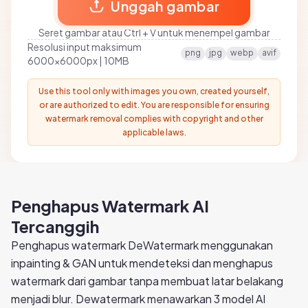
Unggah gambar
Seret gambar atau Ctrl + V untuk menempel gambar
Resolusi input maksimum
png
jpg
webp
avif
6000x6000px | 10MB
Use this tool only with images you own, created yourself,
or are authorized to edit. You are responsible for ensuring
watermark removal complies with copyright and other
applicable laws.
Penghapus Watermark AI
Tercanggih
Penghapus watermark DeWatermark menggunakan
inpainting & GAN untuk mendeteksi dan menghapus
watermark dari gambar tanpa membuat latar belakang
menjadi blur. Dewatermark menawarkan 3 model AI