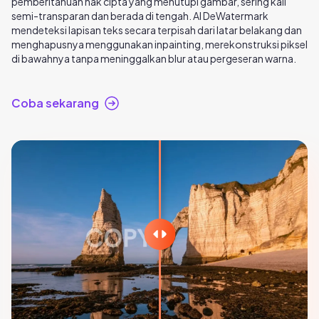
pemberitahuan hak cipta yang menutupi gambar, sering kali
semi-transparan dan berada di tengah. AI DeWatermark
mendeteksi lapisan teks secara terpisah dari latar belakang dan
menghapusnya menggunakan inpainting, merekonstruksi piksel
di bawahnya tanpa meninggalkan blur atau pergeseran warna.
Coba sekarang