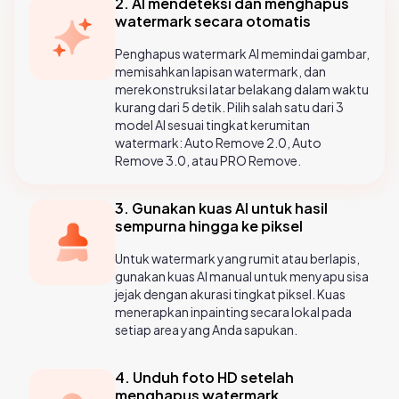
2. AI mendeteksi dan menghapus
watermark secara otomatis
Penghapus watermark AI memindai gambar,
memisahkan lapisan watermark, dan
merekonstruksi latar belakang dalam waktu
kurang dari 5 detik. Pilih salah satu dari 3
model AI sesuai tingkat kerumitan
watermark: Auto Remove 2.0, Auto
Remove 3.0, atau PRO Remove.
3. Gunakan kuas AI untuk hasil
sempurna hingga ke piksel
Untuk watermark yang rumit atau berlapis,
gunakan kuas AI manual untuk menyapu sisa
jejak dengan akurasi tingkat piksel. Kuas
menerapkan inpainting secara lokal pada
setiap area yang Anda sapukan.
4. Unduh foto HD setelah
menghapus watermark