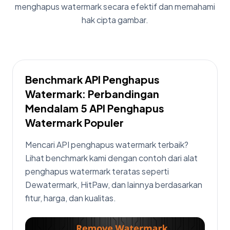
menghapus watermark secara efektif dan memahami
hak cipta gambar.
Apakah Menghapus Watermark
Ilegal?
Penjelasan yang jelas tentang kapan
menghapus watermark itu legal, kapan
melanggar undang-undang hak cipta, dan cara
menggunakan gambar secara bertanggung
lat
jawab.
rkan