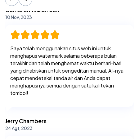
Jerry Chambers
24 Agt, 2023
Ini beneran canggih banget, AI-nya bisa bersihin
watermark dengan super detail. Gue sempet ragu,
tapi pas gue coba, hasilnya keren abis. Nggak cuma
bisa hapus watermark biasa, tapi yang lebih rumit
juga bisa! Gue pake di HP gue, prosesnya cepet
banget, nggak pake lama. Detail gambar tetep
kejaga, nggak ada yang ilang. Pokoknya puas
banget deh, gue rekomenin buat lo yang suka edit
foto!
Esther Howard
20 Agt, 2023