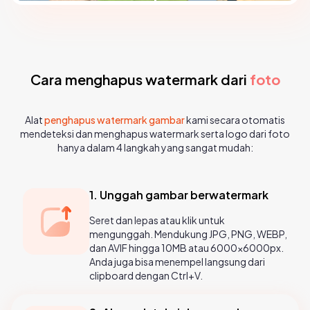
Cara menghapus watermark dari
foto
Alat
penghapus watermark gambar
kami secara otomatis
mendeteksi dan menghapus watermark serta logo dari foto
hanya dalam 4 langkah yang sangat mudah:
1. Unggah gambar berwatermark
Seret dan lepas atau klik untuk
mengunggah. Mendukung JPG, PNG, WEBP,
dan AVIF hingga 10MB atau 6000×6000px.
Anda juga bisa menempel langsung dari
clipboard dengan Ctrl+V.