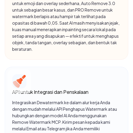
untuk emoji dan overlay sederhana, Auto Remove 3.0
untuk sebagian besar kasus, dan PRO Remove untuk
watermark berlapis atau hampir tak terlihat pada
opasitas di bawah 0,05. Saat AI masih menyisakan jejak,
kuas manual menerapkan inpainting secara lokal pada
setiap area yang disapukan — efektif untuk menghapus
objek, tanda tangan, overlay sebagian, dan bentuk tak
beraturan.
API untuk Integrasi dan Penskalaan
Integrasikan Dewatermark ke dalam alur kerja Anda
dengan mudah melalui
API Penghapus Watermark
atau
hubungkan dengan model AI Anda menggunakan
Ini beneran canggih banget, AI-nya bisa bersihin
Remove Watermark MCP
. Kirim pesan kepada kami
watermark dengan super detail. Gue sempet ragu,
melalui Email atau Telegram jika Anda memiliki
tapi pas gue coba, hasilnya keren abis. Nggak cuma