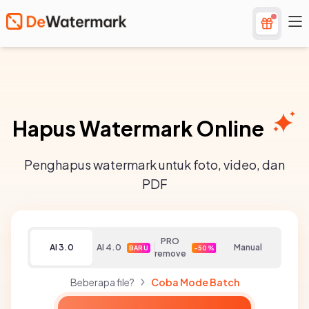
Hapus Watermark Online
Penghapus watermark untuk foto, video, dan
PDF
PRO
AI 3.0
AI 4.0
Manual
BARU
-50%
remove
Beberapa file?
Coba Mode Batch