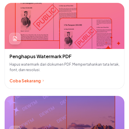
juga bisa! Gue pake di HP gue, prosesnya cepet
banget, nggak pake lama. Detail gambar tetep
kejaga, nggak ada yang ilang. Pokoknya puas
banget deh, gue rekomenin buat lo yang suka edit
foto!
Esther Howard
Penghapus Watermark PDF
20 Agt, 2023
Hapus watermark dari dokumen PDF. Mempertahankan tata letak,
font, dan resolusi.
Coba Sekarang
Alat penghapus watermark yang cepat dan sangat
akurat. Saya tidak mengharapkan alat AI berkualitas
rendah lainnya yang serupa dengan yang telah
diproduksi dalam beberapa bulan terakhir, tetapi
alat ini hebat dalam apa yang dilakukannya.