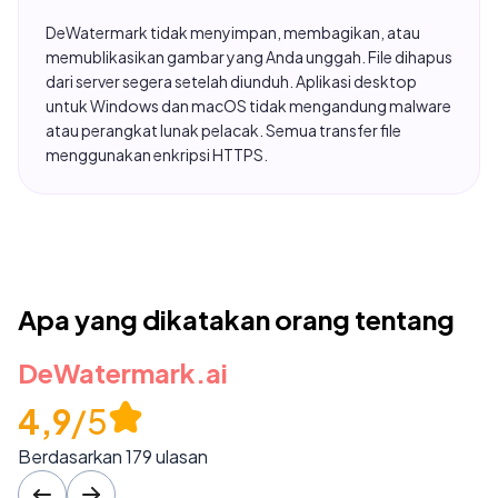
DeWatermark tidak menyimpan, membagikan, atau
memublikasikan gambar yang Anda unggah. File dihapus
dari server segera setelah diunduh. Aplikasi desktop
untuk Windows dan macOS tidak mengandung malware
atau perangkat lunak pelacak. Semua transfer file
Cameron Williamson
menggunakan enkripsi HTTPS.
10 Nov, 2023
Saya telah menggunakan situs web ini untuk
menghapus watermark selama beberapa bulan
Apa yang dikatakan orang tentang
terakhir dan telah menghemat waktu berhari-hari
yang dihabiskan untuk pengeditan manual. AI-nya
DeWatermark.ai
cepat mendeteksi tanda air dan Anda dapat
menghapusnya semua dengan satu kali tekan
4,9
/5
tombol!
Berdasarkan 179 ulasan