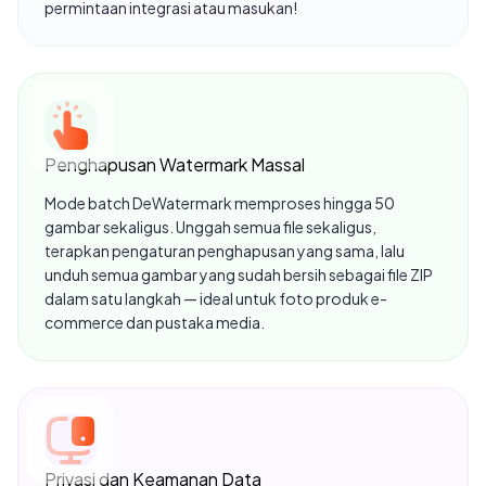
permintaan integrasi atau masukan!
bisa hapus watermark biasa, tapi yang lebih rumit
juga bisa! Gue pake di HP gue, prosesnya cepet
banget, nggak pake lama. Detail gambar tetep
kejaga, nggak ada yang ilang. Pokoknya puas
banget deh, gue rekomenin buat lo yang suka edit
foto!
Penghapusan Watermark Massal
Mode batch DeWatermark memproses hingga 50
Esther Howard
gambar sekaligus. Unggah semua file sekaligus,
terapkan pengaturan penghapusan yang sama, lalu
20 Agt, 2023
unduh semua gambar yang sudah bersih sebagai file ZIP
dalam satu langkah — ideal untuk foto produk e-
commerce dan pustaka media.
Alat penghapus watermark yang cepat dan sangat
akurat. Saya tidak mengharapkan alat AI berkualitas
rendah lainnya yang serupa dengan yang telah
diproduksi dalam beberapa bulan terakhir, tetapi
alat ini hebat dalam apa yang dilakukannya.
Privasi dan Keamanan Data