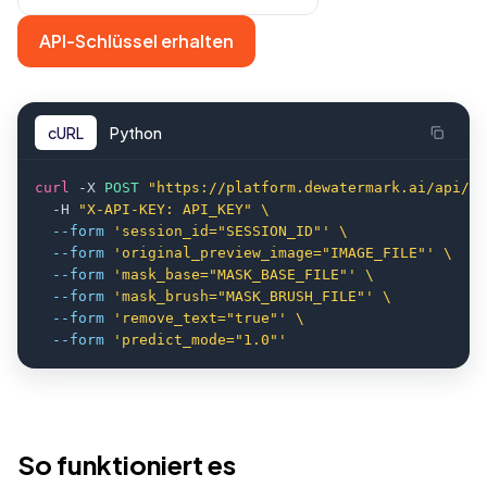
API-Schlüssel erhalten
cURL
Python
curl
 -X 
POST 
"https://platform.dewatermark.ai/api/ob
  -H 
"X-API-KEY: API_KEY" \
--form 
'session_id="SESSION_ID"' \
--form 
'original_preview_image="IMAGE_FILE"' \
--form 
'mask_base="MASK_BASE_FILE"' \
--form 
'mask_brush="MASK_BRUSH_FILE"' \
--form 
'remove_text="true"' \
--form 
'predict_mode="1.0"'
So funktioniert es