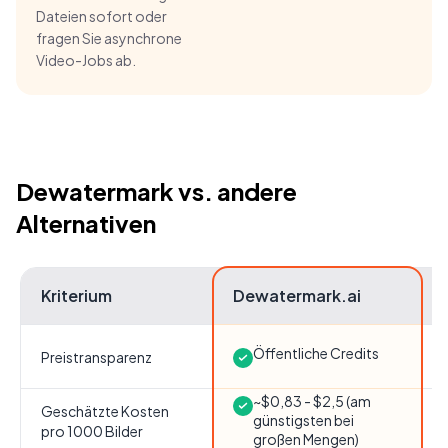
Dateien sofort oder
fragen Sie asynchrone
Video-Jobs ab.
Dewatermark vs. andere
Alternativen
Kriterium
Dewatermark.ai
Öffentliche Credits
Preistransparenz
~$0,83 - $2,5 (am
Geschätzte Kosten
günstigsten bei
pro 1000 Bilder
großen Mengen)