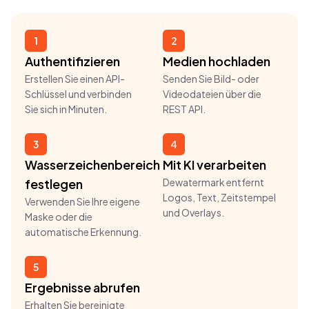
1
2
Authentifizieren
Medien hochladen
Erstellen Sie einen API-
Senden Sie Bild- oder
Schlüssel und verbinden
Videodateien über die
Sie sich in Minuten.
REST API.
3
4
Wasserzeichenbereich
Mit KI verarbeiten
festlegen
Dewatermark entfernt
Logos, Text, Zeitstempel
Verwenden Sie Ihre eigene
und Overlays.
Maske oder die
automatische Erkennung.
5
Ergebnisse abrufen
Erhalten Sie bereinigte