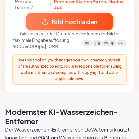
Mehrere
Probieren Sie den Batch-Modus
aus
Dateien?
Bild hochladen
Bild ablegen oder Ctrl + V zum Einfügen des Bildes
Maximale Eingabeauflösung
png
jpg
webp
avif
6000x6000px | 10MB
Use this tool only with images you own, created yourself,
or are authorized to edit. You are responsible for ensuring
watermark removal complies with copyright and other
applicable laws.
Modernster KI-Wasserzeichen-
Entferner
Der Wasserzeichen-Entferner von DeWatermark nutzt
Inpainting und GAN, um Wasserzeichen aus Bildern zu