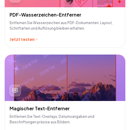
PDF-Wasserzeichen-Entferner
Schnelles und erstaunlich genaues watermark
Entfernen Sie Wasserzeichen aus PDF-Dokumenten. Layout,
remover tool. Ich hatte ein weiteres minderwertiges
Schriftarten und Auflösung bleiben erhalten.
KI-Tool erwartet, wie sie in den letzten Monaten
Jetzt testen
auf den Markt gekommen sind, aber dieses Tool ist
großartig in dem, was es tut.
Cameron Williamson
10. November 2023
Magischer Text-Entferner
Entfernen Sie Text-Overlays, Datumsangaben und
Beschriftungen präzise aus Bildern.