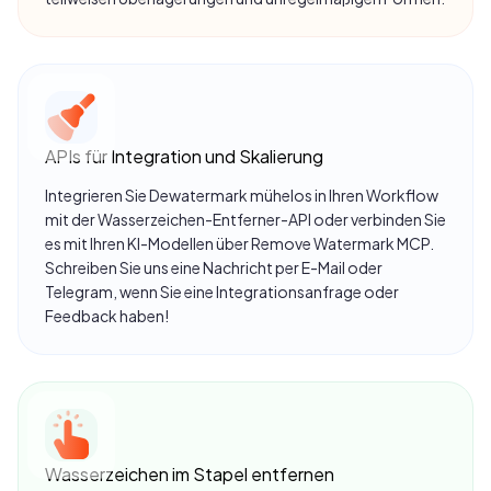
APIs für Integration und Skalierung
Integrieren Sie Dewatermark mühelos in Ihren Workflow
mit der
Wasserzeichen-Entferner-API
oder verbinden Sie
es mit Ihren KI-Modellen über
Remove Watermark MCP
.
Schreiben Sie uns eine Nachricht per E-Mail oder
Ich muss normalerweise viele meiner eigenen Fotos
Telegram, wenn Sie eine Integrationsanfrage oder
auf verschiedenen Plattformen wiederverwenden,
Feedback haben!
und dieses Tool war unglaublich hilfreich, um den
Prozess zu beschleunigen.
Wasserzeichen im Stapel entfernen