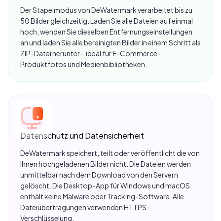
Der Stapelmodus von DeWatermark verarbeitet bis zu
Esther Howard
50 Bilder gleichzeitig. Laden Sie alle Dateien auf einmal
20. August 2023
hoch, wenden Sie dieselben Entfernungseinstellungen
an und laden Sie alle bereinigten Bilder in einem Schritt als
ZIP-Datei herunter – ideal für E-Commerce-
Produktfotos und Medienbibliotheken.
Schnelles und erstaunlich genaues watermark
remover tool. Ich hatte ein weiteres minderwertiges
KI-Tool erwartet, wie sie in den letzten Monaten
auf den Markt gekommen sind, aber dieses Tool ist
großartig in dem, was es tut.
Datenschutz und Datensicherheit
DeWatermark speichert, teilt oder veröffentlicht die von
Ihnen hochgeladenen Bilder nicht. Die Dateien werden
unmittelbar nach dem Download von den Servern
gelöscht. Die Desktop-App für Windows und macOS
Cameron Williamson
enthält keine Malware oder Tracking-Software. Alle
10. November 2023
Dateiübertragungen verwenden HTTPS-
Verschlüsselung.